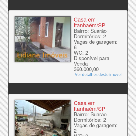
Casa em
Itanhaém/SP
Bairro: Suarão
Dormitórios: 2
Vagas de garagem:
6
WC: 2
Disponível para
Venda
360.000,00
Ver detalhes deste imóvel
Casa em
Itanhaém/SP
Bairro: Suarão
Dormitórios: 2
Vagas de garagem:
2
WC: 2