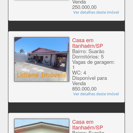
Venda
250.000,00
Ver detalhes deste imóvel
Casa em
Itanhaém/SP
Bairro: Suarão
Dormitórios: 5
Vagas de garagem:
1
WC: 4
Disponível para
Venda
850.000,00
Ver detalhes deste imóvel
Casa em
Itanhaém/SP
Bairro: Suarão