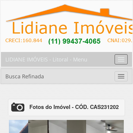
LIDIANE IMÓVEIS - Litoral - Menu
Toggle
naviga
Busca Refinada
Toggle
naviga
Fotos do Imóvel - CÓD. CAS231202