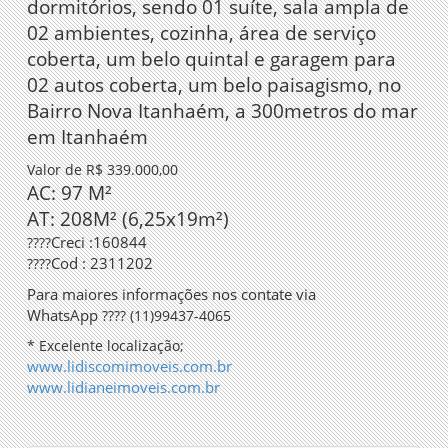
dormitórios, sendo 01 suíte, sala ampla de
02 ambientes, cozinha, área de serviço
coberta, um belo quintal e garagem para
02 autos coberta, um belo paisagismo, no
Bairro Nova Itanhaém, a 300metros do mar
em Itanhaém
Valor de R$ 339.000,00
AC: 97 M²
AT: 208M² (6,25x19m²)
Creci :160844
????
Cod : 2311202
????
Para maiores informações nos contate via
WhatsApp
????
(11)99437-4065
* Excelente localização;
www.lidiscomimoveis.com.br
www.lidianeimoveis.com.br