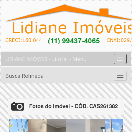
LIDIANE IMÓVEIS - Litoral - Menu
Toggle
naviga
Busca Refinada
Toggle
naviga
Fotos do Imóvel - CÓD. CAS261382