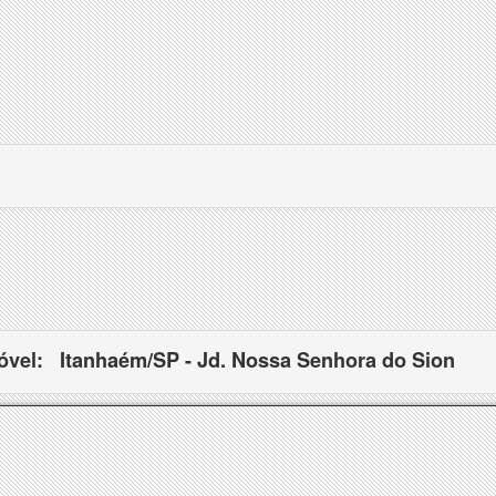
óvel:
Itanhaém/SP - Jd. Nossa Senhora do Sion