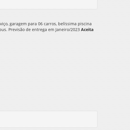
viço, garagem para 06 carros, belíssima piscina
ibus. Previsão de entrega em Janeiro/2023
Aceita