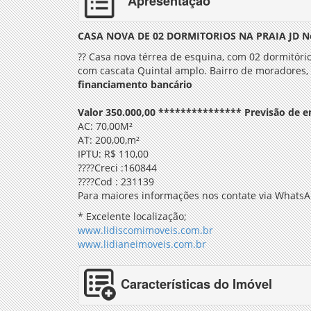
Apresentação
CASA NOVA DE 02 DORMITORIOS NA PRAIA JD No
??
Casa nova térrea de esquina, com 02 dormitórios
com cascata Quintal amplo
. Bairro de moradores,
financiamento bancário
Valor 350.000,00 *************** Previsão de e
AC: 70,00M²
AT: 200,00,m²
IPTU: R$ 110,00
????
Creci :160844
????
Cod : 231139
Para maiores informações nos contate via Whats
* Excelente localização;
www.lidiscomimoveis.com.br
www.lidianeimoveis.com.br
Características do Imóvel