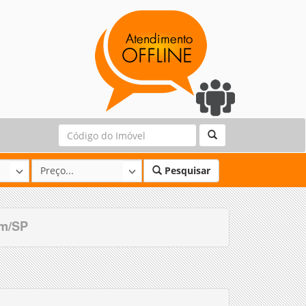
Pesquisar
ém/SP