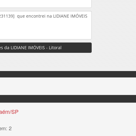
s da LIDIANE IMÓVEIS - Litoral
haém/SP
em: 2