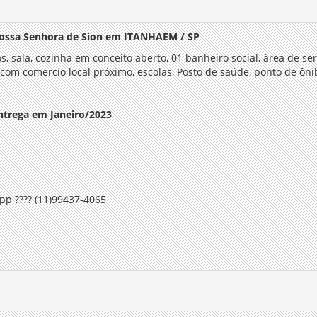
ssa Senhora de Sion em ITANHAEM / SP
, sala, cozinha em conceito aberto, 01 banheiro social, área de ser
 com comercio local próximo, escolas, Posto de saúde, ponto de ôn
ntrega em Janeiro/2023
App
????
(11)99437-4065