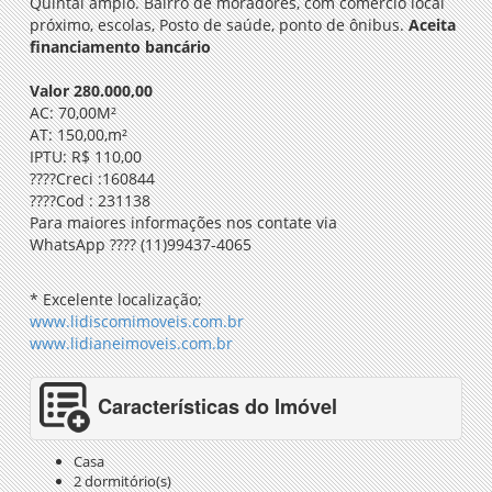
Quintal amplo
. Bairro de moradores, com comercio local
próximo, escolas, Posto de saúde, ponto de ônibus.
Aceita
financiamento bancário
Valor 280.000,00
AC: 70,00M²
AT: 150,00,m²
IPTU: R$ 110,00
????
Creci :160844
????
Cod : 231138
Para maiores informações nos contate via
WhatsApp
????
(11)99437-4065
* Excelente localização;
www.lidiscomimoveis.com.br
www.lidianeimoveis.com.br
Características do Imóvel
Casa
2 dormitório(s)