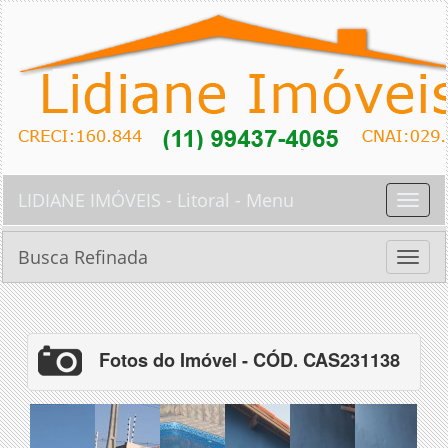
LIDIANE IMÓVEIS - Litoral - Menu
Toggle
naviga
Busca Refinada
Toggle
naviga
Fotos do Imóvel - CÓD. CAS231138