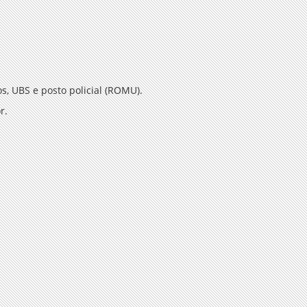
s, UBS e posto policial (ROMU).
r.