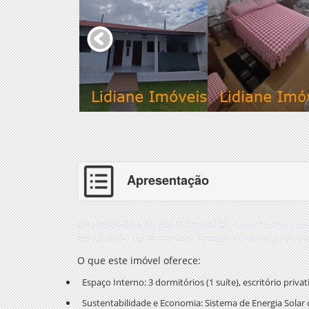
Apresentação
OPORTUNIDADE EM ITANHAÉM: Casa Térrea com 
no coração do
Balneário Suarão
, esta casa térr
O que este imóvel oferece:
Espaço Interno:
3 dormitórios (1 suíte), escritório priv
Sustentabilidade e Economia:
Sistema de
Energia Solar