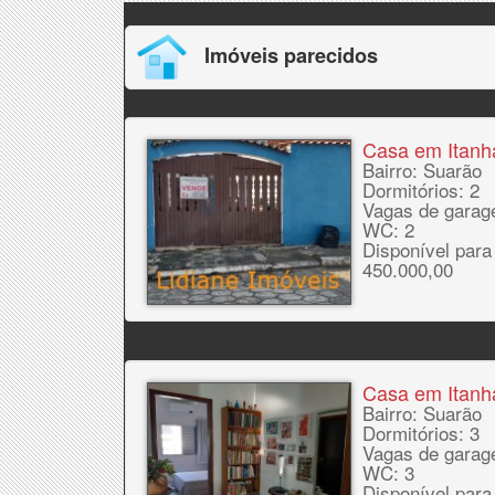
Imóveis parecidos
Casa em Itan
Bairro: Suarão
Dormitórios: 2
Vagas de garag
WC: 2
Disponível para
450.000,00
Casa em Itan
Bairro: Suarão
Dormitórios: 3
Vagas de garag
WC: 3
Disponível para