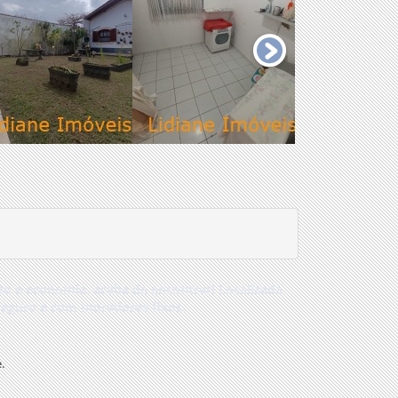
to e economia, acaba de encontrar! Localizada
seguro e com moradores fixos.
.