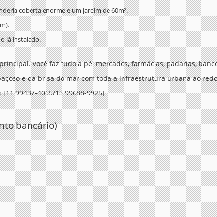
nderia coberta enorme e um jardim de 60m².
0m).
 já instalado.
rincipal. Você faz tudo a pé: mercados, farmácias, padarias, banco
çoso e da brisa do mar com toda a infraestrutura urbana ao redo
: [11 99437-4065
/13 99688-9925]
nto bancário)