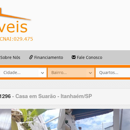
Sobre Nós
Financiamento
Fale Conosco
61296
- Casa em Suarão - Itanhaém/SP