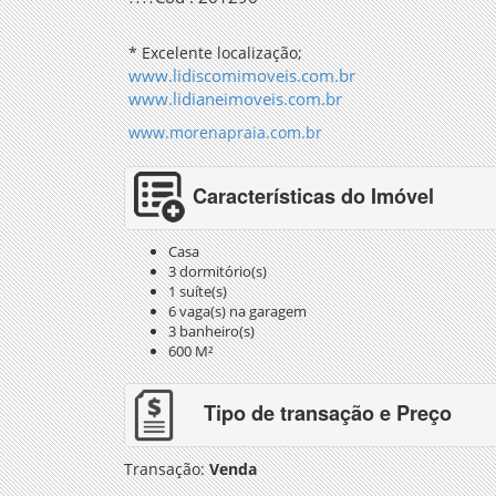
* Excelente localização;
www.lidiscomimoveis.com.br
www.lidianeimoveis.com.br
www.morenapraia.com.br
Características do Imóvel
Casa
3 dormitório(s)
1 suíte(s)
6 vaga(s) na garagem
3 banheiro(s)
600 M²
Tipo de transação e Preço
Transação:
Venda