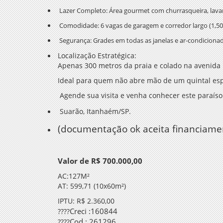
Lazer Completo:
Área gourmet com churrasqueira, lava
Comodidade:
6 vagas de garagem e corredor largo (1,5
Segurança:
Grades em todas as janelas e ar-condicionado
Localização Estratégica:
Apenas
300 metros da praia
e colado na avenida p
Ideal para quem não abre mão de um quintal espa
Agende sua visita e venha conhecer este paraíso
Suarão, Itanhaém/SP.
(documentação ok aceita financiame
Valor de R$ 700.000,00
AC:127M²
AT: 599,71 (10x60m²)
IPTU: R$ 2.360,00
Creci :160844
????
Cod : 261296
????