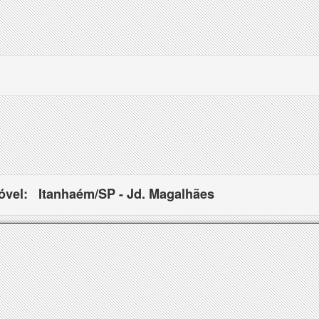
óvel:
Itanhaém/SP - Jd. Magalhães