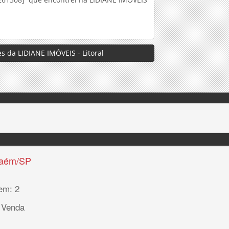
s da LIDIANE IMÓVEIS - Litoral
haém/SP
em: 2
 Venda