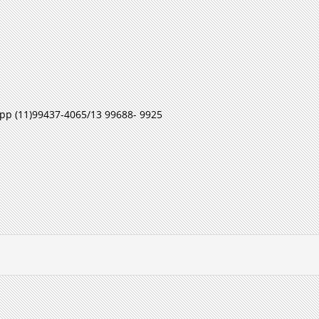
pp (11)99437-4065/13 99688- 9925