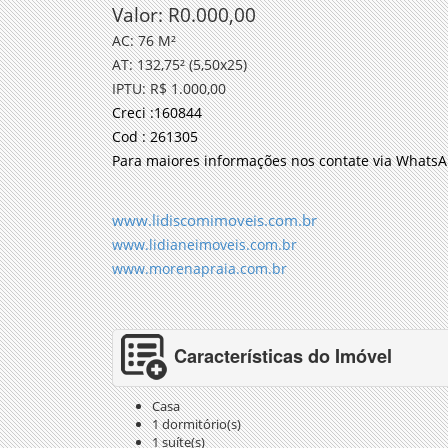
Valor: R0.000,00
AC: 76 M²
AT: 132,75² (5,50x25)
IPTU: R$ 1.000,00
Creci :160844
Cod : 261305
Para maiores informações nos contate via WhatsA
www.lidiscomimoveis.com.br
www.lidianeimoveis.com.br
www.morenapraia.com.br
Características do Imóvel
Casa
1 dormitório(s)
1 suíte(s)