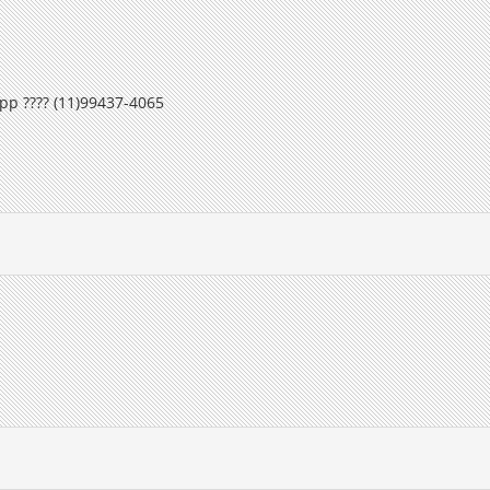
pp ???? (11)99437-4065