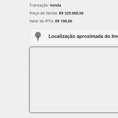
Transação:
Venda
Preço de Venda:
R$ 329.000,00
Valor do IPTU:
R$ 100,00
Localização aproximada do Im