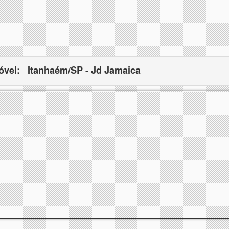
óvel:
Itanhaém/SP - Jd Jamaica