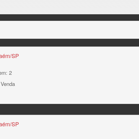
haém/SP
em: 2
 Venda
haém/SP