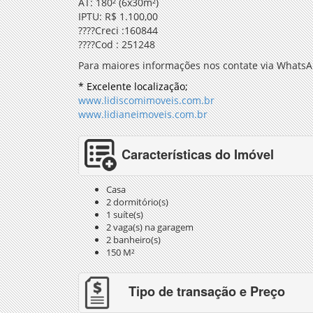
AT: 180² (6x30m²)
IPTU: R$ 1.100,00
????Creci :160844
????Cod : 251248
Para maiores informações nos contate via WhatsA
* Excelente localização;
www.lidiscomimoveis.com.br
www.lidianeimoveis.com.br
Características do Imóvel
Casa
2 dormitório(s)
1 suíte(s)
2 vaga(s) na garagem
2 banheiro(s)
150 M²
Tipo de transação e Preço