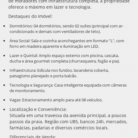
de moradores com infraestrutura completa, a propriedade
oferece o máximo em lazer e tecnologia.
Destaques do Imóvel:
Dormitórios:
04 dormitórios, sendo 02 suítes (principal com ar-
condicionado e demais com ventiladores de teto).
Área Social:
Sala e cozinha aconchegantes em formato "L", com
forro em madeira aparente e iluminação em LED.
Lazer e Quintal:
Amplo espaço externo com piscina, cascata,
ducha e área gourmet completa (churrasqueira, fogão e pia).
Infraestrutura:
Edícula nos fundos, lavanderia coberta,
paisagismo planejado e porta balcão.
Tecnologia e Segurança:
Casa inteligente equipada com câmeras
de monitoramento.
Vagas:
Estacionamento amplo para até 08 veículos.
Localização e Conveniência:
Situada em uma travessa da avenida principal, a poucos
passos da praia. Região com UBS, bancos 24h, mercados,
farmácias, padarias e diversos comércios locais.
Diferenciais de Venda: