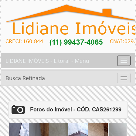
LIDIANE IMÓVEIS - Litoral - Menu
Toggle
naviga
Busca Refinada
Toggle
naviga
Fotos do Imóvel - CÓD. CAS261299