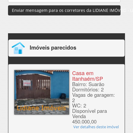
Enviar mensagem para os corretores da LIDIANE IMÓVEIS - Li
Imóveis parecidos
Casa em
Itanhaém/SP
Bairro: Suarão
Dormitórios: 2
Vagas de garagem:
2
WC: 2
Disponível para
Venda
450.000,00
Ver detalhes deste imóvel