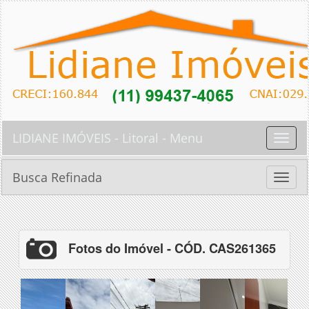
LIDIANE IMÓVEIS - Litoral - Menu
Toggle
naviga
Busca Refinada
Toggle
naviga
Fotos do Imóvel - CÓD. CAS261365