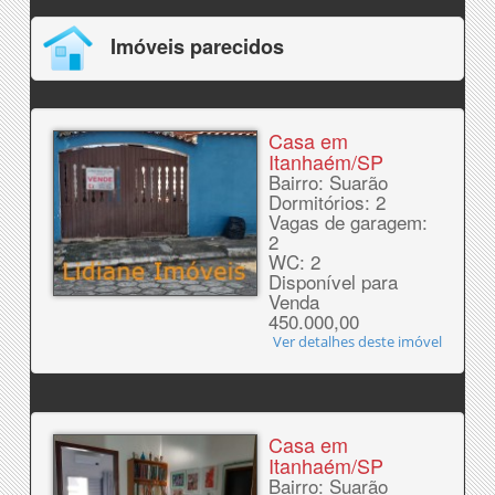
Imóveis parecidos
Casa em
Itanhaém/SP
Bairro: Suarão
Dormitórios: 2
Vagas de garagem:
2
WC: 2
Disponível para
Venda
450.000,00
Ver detalhes deste imóvel
Casa em
Itanhaém/SP
Bairro: Suarão