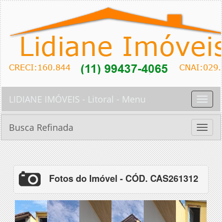
LIDIANE IMÓVEIS - Litoral - Menu
Toggle
naviga
Busca Refinada
Toggle
naviga
Fotos do Imóvel - CÓD. CAS261312