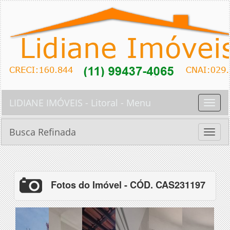
LIDIANE IMÓVEIS - Litoral - Menu
Toggle
naviga
Busca Refinada
Toggle
naviga
Fotos do Imóvel - CÓD. CAS231197