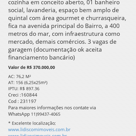
cozinha em conceito aberto, 01 banheiro
social, lavanderia, espaço bem amplo de
quintal com área gourmet e churrasqueira,
fica na avenida principal do Bairro, a 400
metros do mar, com infraestrutura como
mercado, demais comércios. 3 vagas de
garagem (documentação ok aceita
financiamento bancário)
Valor de R$ 370.000,00
AC: 76,2 M²
AT: 156 (6,25x25m²)
IPTU: R$ 897.36
Creci :160844
Cod : 231197
Para maiores informações nos contate via
WhatsApp
11)99437-4065
* Excelente localização;
www.lidiscomimoveis.com.br
www.lidianeimoveis.com.br