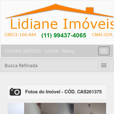
LIDIANE IMÓVEIS - Litoral - Menu
Toggle
naviga
Busca Refinada
Toggle
naviga
Fotos do Imóvel - CÓD. CAS261375