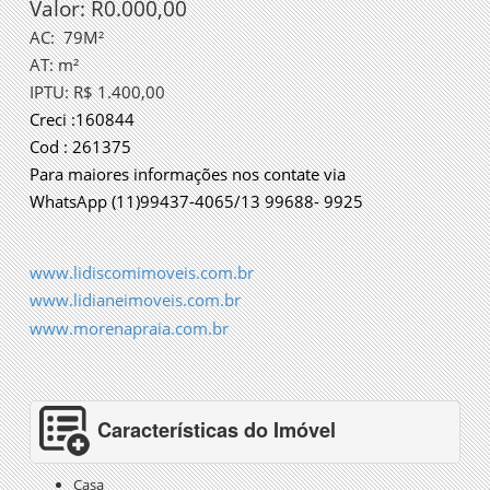
Valor: R0.000,00
AC:
79M²
AT: m²
IPTU: R$ 1.400,00
Creci :160844
Cod : 261375
Para maiores informações nos contate via
WhatsApp (11)99437-4065/13 99688- 9925
www.lidiscomimoveis.com.br
www.lidianeimoveis.com.br
www.morenapraia.com.br
Características do Imóvel
Casa