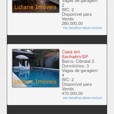
Vagas de garagem:
2
WC: 2
Disponível para
Venda
280.000,00
Ver detalhes deste imóvel
Casa em
Itanhaém/SP
Bairro: Cibratel 2
Dormitórios: 3
Vagas de garagem:
4
WC: 2
Disponível para
Venda
470.000,00
Ver detalhes deste imóvel