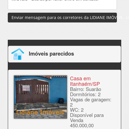
Enviar mensagem para os corretores da LIDIANE IMÓVEIS - Li
Imóveis parecidos
Casa em
Itanhaém/SP
Bairro: Suarão
Dormitórios: 2
Vagas de garagem:
2
WC: 2
Disponível para
Venda
450.000,00