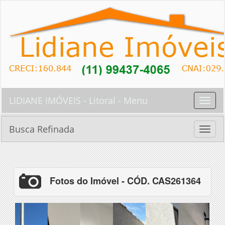
LIDIANE IMÓVEIS - Litoral - Menu
Toggle
naviga
Busca Refinada
Toggle
naviga
Fotos do Imóvel - CÓD. CAS261364