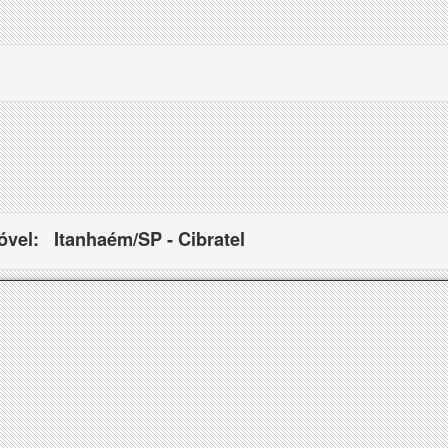
óvel:
Itanhaém/SP - Cibratel