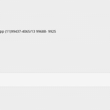
pp (11)99437-4065/13 99688- 9925