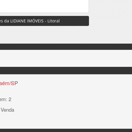
s da LIDIANE IMÓVEIS - Litoral
haém/SP
em: 2
 Venda