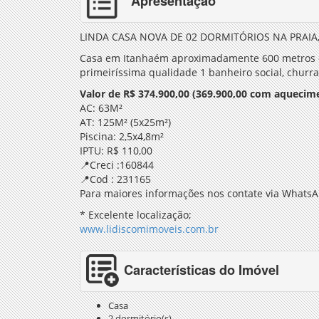
Apresentação
LINDA CASA NOVA DE 02 DORMITÓRIOS NA PRAIA
Casa em Itanhaém aproximadamente 600 metros d
primeiríssima qualidade 1 banheiro social, churr
Valor de R$ 374.900,00 (369.900,00 com aquecime
AC: 63M²
AT: 125M² (5x25m²)
Piscina: 2,5x4,8m²
IPTU: R$ 110,00
📍Creci :160844
📍Cod : 231165
Para maiores informações nos contate via WhatsA
* Excelente localização;
www.lidiscomimoveis.com.br
Características do Imóvel
Casa
2 dormitório(s)