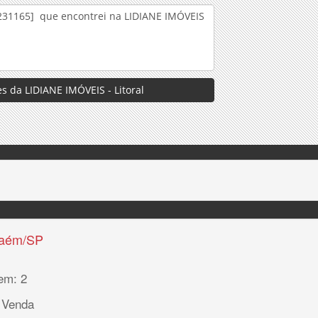
s da LIDIANE IMÓVEIS - Litoral
haém/SP
em: 2
 Venda