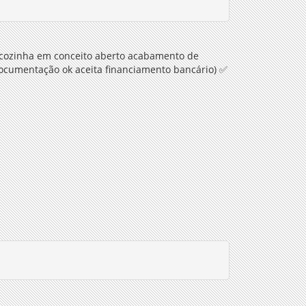
e cozinha em conceito aberto acabamento de
(documentação ok aceita financiamento bancário)
✅