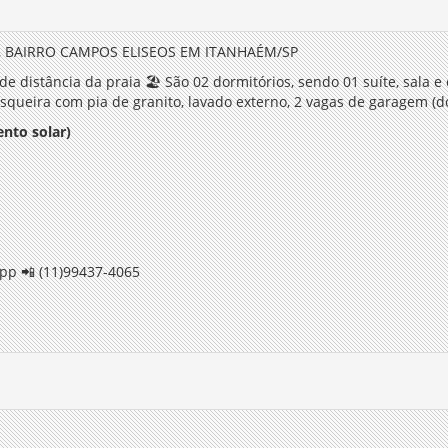
, BAIRRO CAMPOS ELISEOS EM ITANHAÉM/SP
e distância da praia
🏖️
São 02 dormitórios, sendo 01 suíte, sala 
asqueira com pia de granito, lavado externo, 2 vagas de garagem 
nto solar)
pp 📲 (11)99437-4065