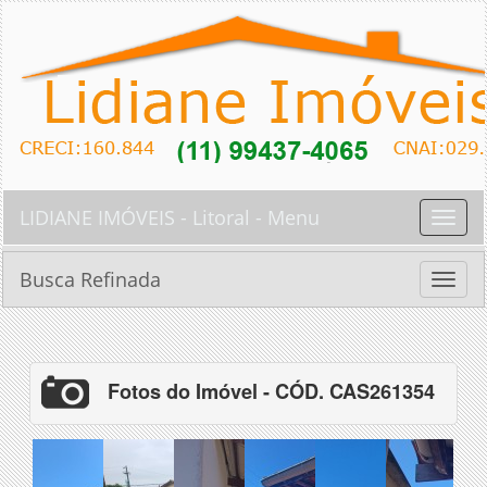
LIDIANE IMÓVEIS - Litoral - Menu
Toggle
naviga
Busca Refinada
Toggle
naviga
Fotos do Imóvel - CÓD. CAS261354