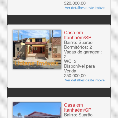
320.000,00
Ver detalhes deste imóvel
Casa em
Itanhaém/SP
Bairro: Suarão
Dormitórios: 2
Vagas de garagem:
2
WC: 3
Disponível para
Venda
250.000,00
Ver detalhes deste imóvel
Casa em
Itanhaém/SP
Bairro: Suarão